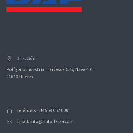
Dirección:


Polígono industrial Tartesos C. B, Nave 401
21610 Huelva
Teléfono: +34 959 657 000


Email: info@mitallersa.com

