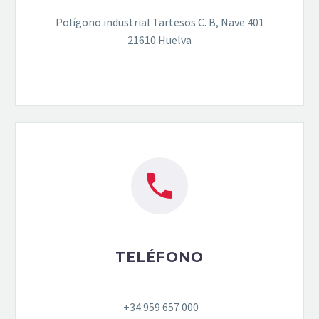
Polígono industrial Tartesos C. B, Nave 401
21610 Huelva


TELÉFONO
+34 959 657 000