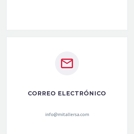


CORREO ELECTRÓNICO
info@mitallersa.com